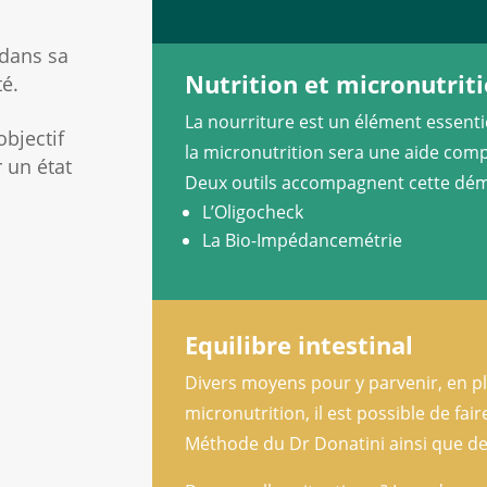
 dans sa
Nutrition et micronutrit
té.
La nourriture est un élément essentiel
objectif
la micronutrition sera une aide compl
r un état
Deux outils accompagnent cette dé
L’Oligocheck
La Bio-Impédancemétrie
Equilibre intestinal
Divers moyens pour y parvenir, en plu
micronutrition, il est possible de fair
Méthode du Dr Donatini ainsi que de