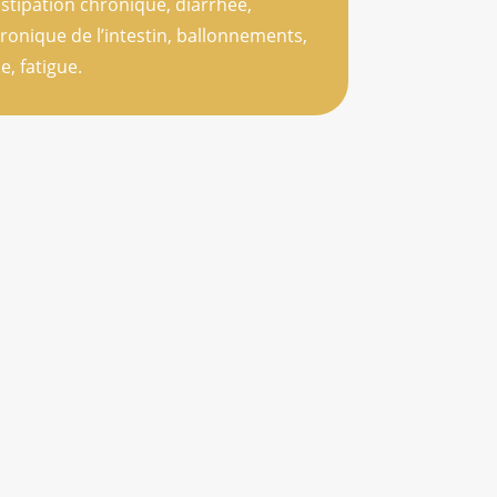
nstipation chronique, diarrhée,
onique de l’intestin, ballonnements,
e, fatigue.