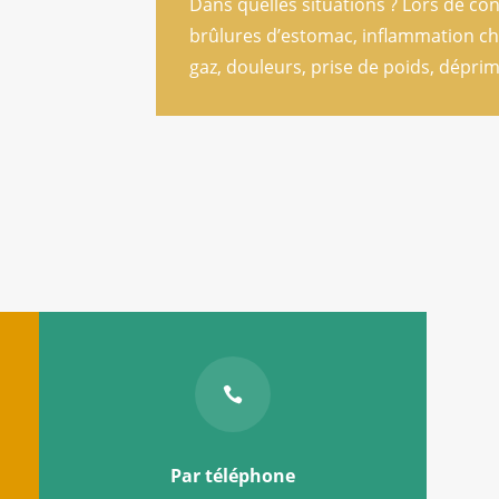
Dans quelles situations ? Lors de co
brûlures d’estomac, inflammation chr
gaz, douleurs, prise de poids, déprim

Par téléphone