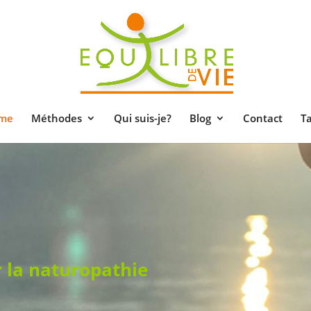
me
Méthodes
Qui suis-je?
Blog
Contact
Ta
r la naturopathie